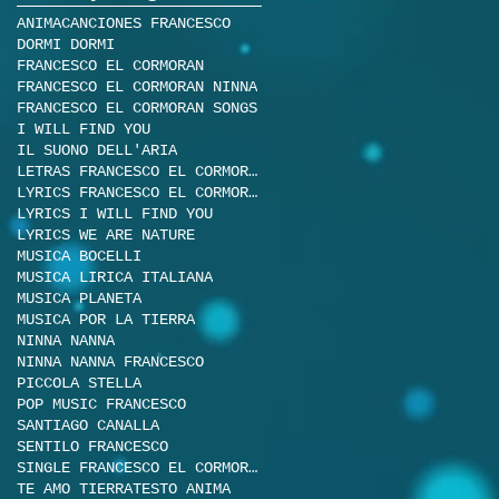
ANIMA
CANCIONES FRANCESCO
DORMI DORMI
FRANCESCO EL CORMORAN
FRANCESCO EL CORMORAN NINNA
FRANCESCO EL CORMORAN SONGS
I WILL FIND YOU
IL SUONO DELL'ARIA
LETRAS FRANCESCO EL CORMORAN
LYRICS FRANCESCO EL CORMORAN
LYRICS I WILL FIND YOU
LYRICS WE ARE NATURE
MUSICA BOCELLI
MUSICA LIRICA ITALIANA
MUSICA PLANETA
MUSICA POR LA TIERRA
NINNA NANNA
NINNA NANNA FRANCESCO
PICCOLA STELLA
POP MUSIC FRANCESCO
SANTIAGO CANALLA
SENTILO FRANCESCO
SINGLE FRANCESCO EL CORMORAN
TE AMO TIERRA
TESTO ANIMA