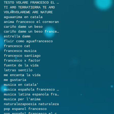
TESTO VOLARE FRANCESCO EL CORMORAN
TI AMO TERRA
TIERRA TE AMO
VOLAR
VOLARE
WE ARE NATURE
agua
anima en catala
anima francesco el cormoran
cariño dame un beso
cariño dame un beso francesco el cormoran
estrella damm
fluir como agua
francesco
francesco cat
francesco musica
francesco santiago
francesco x factor
fuente de la vida
letras sentilo
me encanta la vida
me gustaria
musica en catala'
musica española francesco el cormoran
musica latina espanola francesco
musica per l'anima
naturaleza
poesia naturaleza
pop espanol francesco
pop español francesco el cormoran