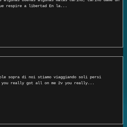
s algunas buenas algunas malas Cariño, cariño dame un
ue respire a libertad En la...
ole sopra di noi stiamo viaggiando soli persi
 you really got all on me 2v you really...